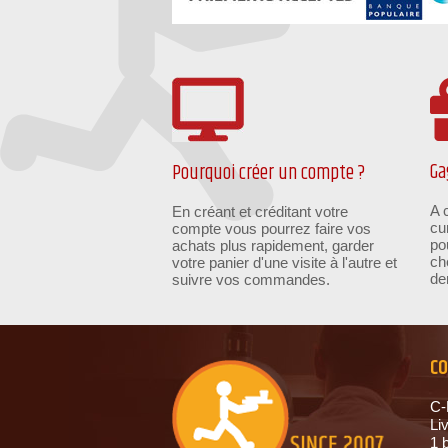
Ga
Pourquoi créer un compte ?
A 
En créant et créditant votre
cu
compte vous pourrez faire vos
po
achats plus rapidement, garder
ch
votre panier d'une visite à l'autre et
de
suivre vos commandes.
C
C
Li
1 