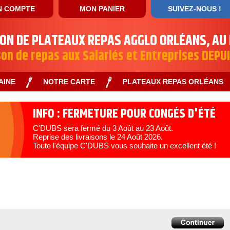
 COMPTE
MON PANIER
SUIVEZ-NOUS !
SON DE PLATEAUX REPAS AGGLO ORLÉANS, AU
son de repas aux Salariés et Entreprises DEPU
AINE
NOTRE CARTE
PLATEAUX REPAS ORLÉANS
INFO : FERMETURE POUR CONGÉS D'ÉTÉ
C'DUBS sera fermé du 3 Août au 23 Août.
Reprise des livraisons le 24 Août 2026.
Toute l'équipe C'DUBS vous souhaite un excellent été !