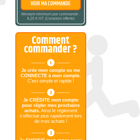
VOIR MA COMMANDE
Montant minimum par commande :
9,20 € HT. (Livraison offerte)
Comment
commander ?
Je crée mon compte ou me
CONNECTE à mon compte.
C'est simple et rapide !
Je CRÉDITE mon compte
pour régler mes prochains
achats.
Ainsi le règlement
s'effectue plus rapidement lors
de mes achats !