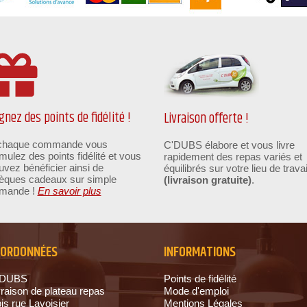
gnez des points de fidélité !
Livraison offerte !
chaque commande vous
C'DUBS élabore et vous livre
mulez des points fidélité et vous
rapidement des repas variés et
uvez bénéficier ainsi de
équilibrés sur votre lieu de travai
èques cadeaux sur simple
(livraison gratuite)
.
mande !
En savoir plus
OORDONNÉES
INFORMATIONS
-DUBS
Points de fidélité
vraison de plateau repas
Mode d'emploi
bis rue Lavoisier
Mentions Légales