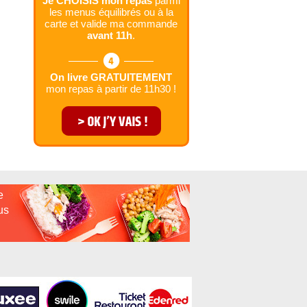
Je CHOISIS mon repas
parmi
les menus équilibrés ou à la
carte et valide ma commande
avant 11h
.
On livre GRATUITEMENT
mon repas à partir de 11h30 !
e
us