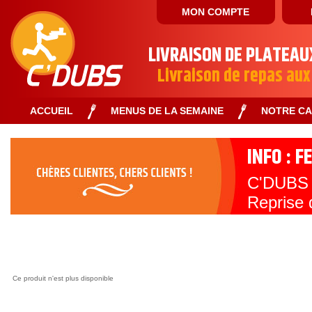
MON COMPTE
LIVRAISON DE PLATEAU
Livraison de repas aux
ACCUEIL
MENUS DE LA SEMAINE
NOTRE C
INFO : 
C'DUBS s
Reprise 
Toute l'
Ce produit n'est plus disponible