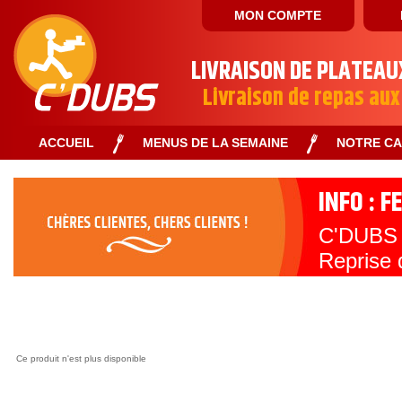
MON COMPTE
LIVRAISON DE PLATEAU
Livraison de repas aux
ACCUEIL
MENUS DE LA SEMAINE
NOTRE C
INFO : 
C'DUBS s
Reprise 
Toute l'
Ce produit n'est plus disponible