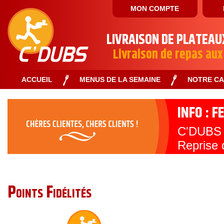
MON COMPTE
LIVRAISON DE PLATEAU
Livraison de repas aux
ACCUEIL
MENUS DE LA SEMAINE
NOTRE C
INFO : 
C'DUBS s
Reprise 
Toute l'
Points Fidélités