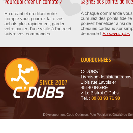
Gagnez des points de fidél
Pourquoi créer un compte ?
A chaque commande vous
En créant et créditant votre
cumulez des points fidélité
compte vous pourrez faire vos
pouvez bénéficier ainsi de
achats plus rapidement, garder
chèques cadeaux sur simp
votre panier d'une visite à l'autre et
demande !
En savoir plus
suivre vos commandes.
COORDONNÉES
C-DUBS
Livraison de plateau repas
1 bis rue Lavoisier
45140 INGRÉ
> Le Bistrot C'Dubs
Tél. :
09 83 93 71 90
Développement Code Optimisé, Pole Position et Qualité de Se